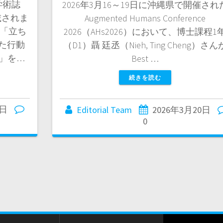
学術誌
2026年3月16～19日に沖縄県で開催され
』に掲載されま
Augmented Humans Conference
の「立ち
2026（AHs2026）において、博士課程1
た行動
（D1）聶 廷丞（Nieh, Ting Cheng）さん
」を…
Best …
続きを読む
9日
Editorial Team
2026年3月20日
0