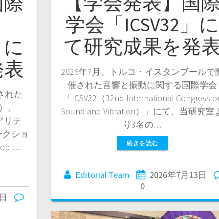
【学会発表】国
国際
学会「ICSV32」
て研究成果を発
」に
発表
2026年7月、トルコ・イスタンブールで
催された音響と振動に関する国際学会
された
「ICSV32（32nd International Congress o
実）、
Sound and Vibration）」にて、当研究室
アリテ
り3名の…
ークショ
続きを読む
hop …
Editorial Team
2026年7月13日
0
5日