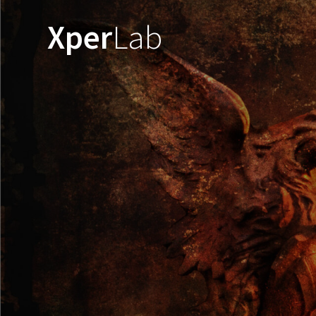
コ
ン
Xper
Lab
テ
ン
ツ
へ
ス
キ
ッ
プ