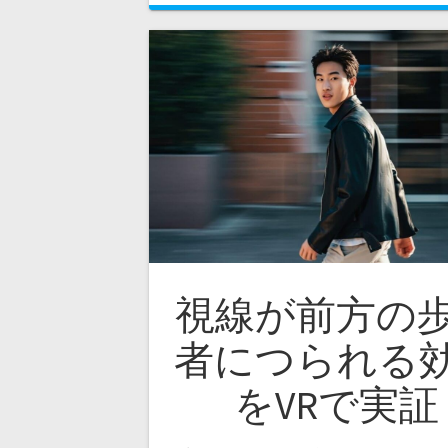
視線が前方の
者につられる
をVRで実証